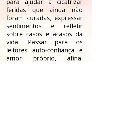
para ajudar a cicatrizar
feridas que ainda não
foram curadas, expressar
sentimentos e refletir
sobre casos e acasos da
vida. Passar para os
leitores auto-confiança e
amor próprio, afinal
acreditar em si mesmo,
que você é capaz, é um
passo fundamental para
realizar seus sonhos.
Passar e demonstrar
esperança, que por mais
difícil que seja a situação é
possível superá-la.